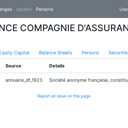
(current)
anges
Issuers
Persons
Use
NCE COMPAGNIE D'ASSURANC
Equity Capital
Balance Sheets
Persons
Securitie
Source
Details
annuaire_df_1923
Société anonyme française, constitu
Report an issue on this page