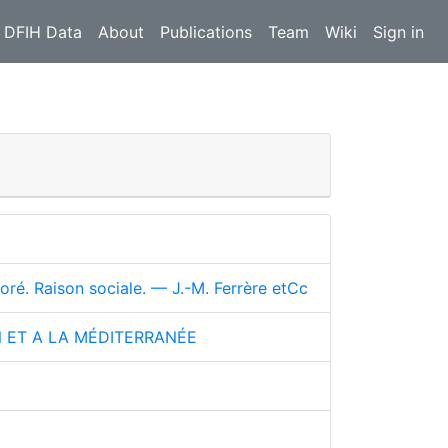
 DFIH Data
About
Publications
Team
Wiki
Sign in
é. Raison sociale. — J.-M. Ferrère etCc
ON ET A LA MÉDITERRANÉE