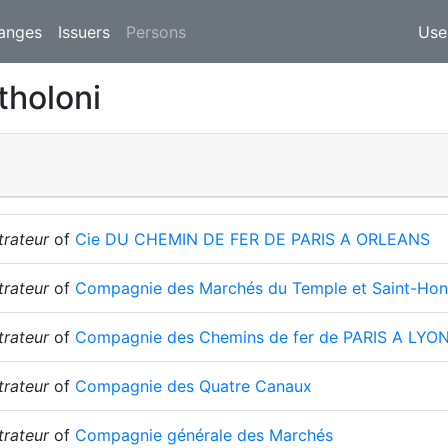
(current)
anges
Issuers
Persons
Use
tholoni
trateur
of
Cie DU CHEMIN DE FER DE PARIS A ORLEANS
trateur
of
Compagnie des Marchés du Temple et Saint-Honor
trateur
of
Compagnie des Chemins de fer de PARIS A LY
trateur
of
Compagnie des Quatre Canaux
trateur
of
Compagnie générale des Marchés