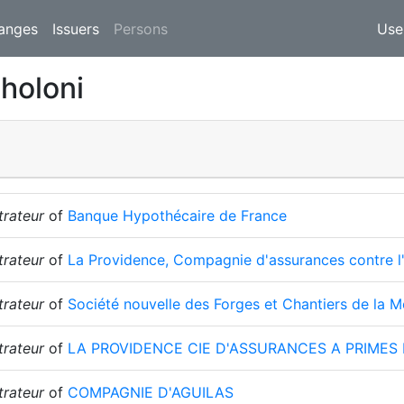
(current)
anges
Issuers
Persons
Use
holoni
trateur
of
Banque Hypothécaire de France
trateur
of
La Providence, Compagnie d'assurances contre l
trateur
of
Société nouvelle des Forges et Chantiers de la M
trateur
of
LA PROVIDENCE CIE D'ASSURANCES A PRIMES
trateur
of
COMPAGNIE D'AGUILAS