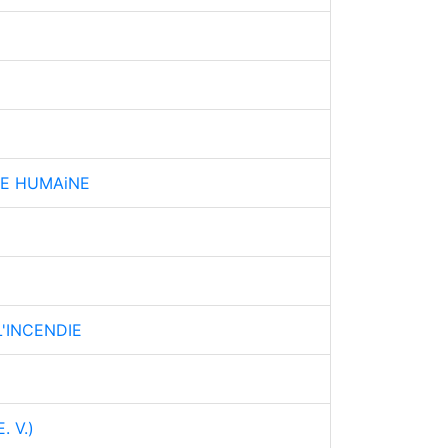
IE HUMAiNE
'INCENDIE
 V.)